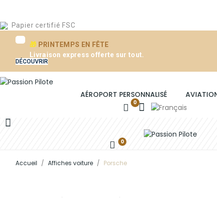
Papier certifié FSC
🎁
PRINTEMPS EN FÊTE
Livraison express offerte sur tout.
DÉCOUVRIR
AÉROPORT PERSONNALISÉ
AVIATIO
e
0
0
Accueil
Affiches voiture
Porsche