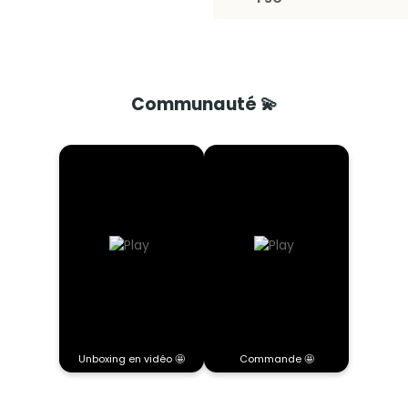
Communauté 💫
Unboxing en vidéo 🤩
Commande 🤩