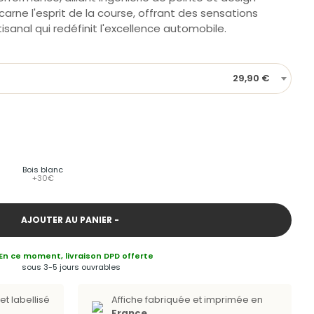
carne l'esprit de la course, offrant des sensations
tisanal qui redéfinit l'excellence automobile.
29,90 €
Bois blanc
+30€
AJOUTER AU PANIER -
En ce moment, livraison DPD offerte
sous 3-5 jours ouvrables
et labellisé
Affiche fabriquée et imprimée en
France