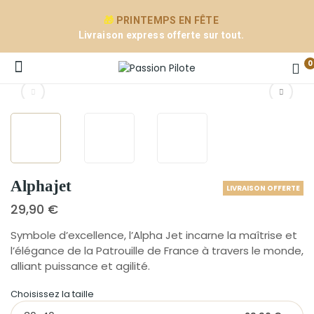
🎁
PRINTEMPS EN FÊTE
Livraison express offerte sur tout.
0
e
Alphajet
LIVRAISON OFFERTE
29,90 €
Symbole d’excellence, l’Alpha Jet incarne la maîtrise et
l’élégance de la Patrouille de France à travers le monde,
alliant puissance et agilité.
Choisissez la taille