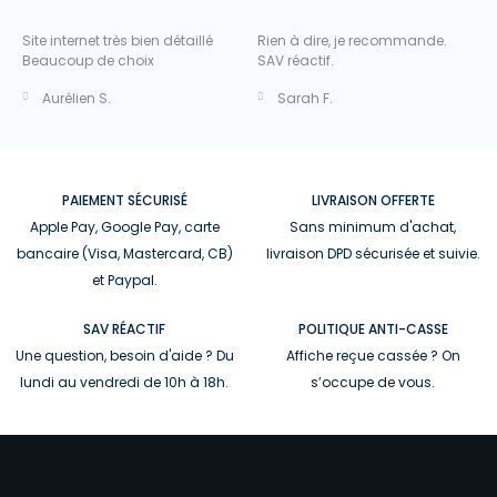
Site internet très bien détaillé
Rien à dire, je recommande.
Beaucoup de choix
SAV réactif.
Aurélien S.
Sarah F.
PAIEMENT SÉCURISÉ
LIVRAISON OFFERTE
Apple Pay, Google Pay, carte
Sans minimum d'achat,
bancaire (Visa, Mastercard, CB)
livraison DPD sécurisée et suivie.
et Paypal.
SAV RÉACTIF
POLITIQUE ANTI-CASSE
Une question, besoin d'aide ? Du
Affiche reçue cassée ? On
lundi au vendredi de 10h à 18h.
s’occupe de vous.