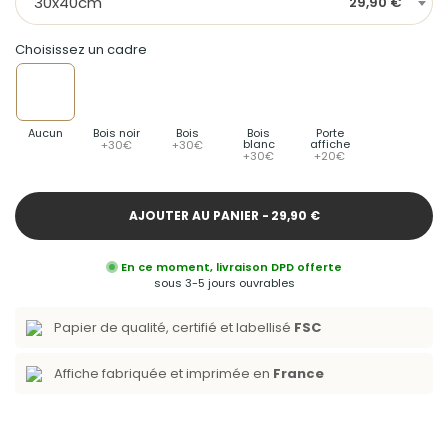
30x40cm
29,90 €
Choisissez un cadre
Aucun
Bois noir
Bois
Bois
Porte
blanc
affiche
+30€
+30€
+30€
+20€
AJOUTER AU PANIER -
29,90 €
En ce moment, livraison DPD offerte
sous 3-5 jours ouvrables
Papier de qualité, certifié et labellisé
FSC
Affiche fabriquée et imprimée en
France