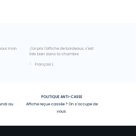
 pour mon
J'ai pris l'affiche de bordeaux, c'est
De très belle affi
très bien dans la chambre
mon achat
François L.
Vanessa M.
POLITIQUE ANTI-CASSE
lundi au
Affiche reçue cassée ? On s’occupe de
vous.